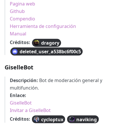
Pagina web
Github
Compendio
Herramienta de configuración
Manual
Créditos:
dragory
deleted_user_a538bc6f00c5
GiselleBot
Descripción:
Bot de moderación general y
multifunción.
Enlace:
GiselleBot
Invitar a GiselleBot
Créditos:
cycloptux
naviking