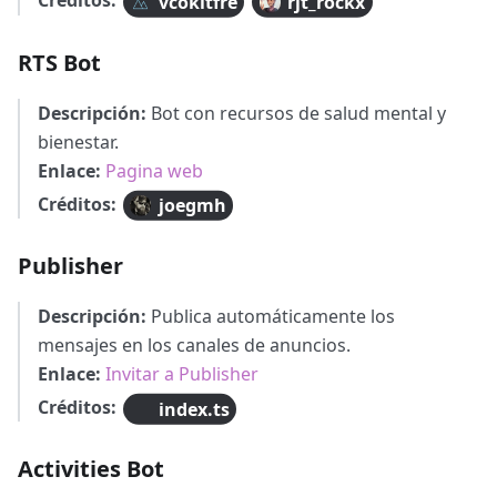
Créditos:
vcokltfre
rjt_rockx
RTS Bot
Descripción:
Bot con recursos de salud mental y
bienestar.
Enlace:
Pagina web
Créditos:
joegmh
Publisher
Descripción:
Publica automáticamente los
mensajes en los canales de anuncios.
Enlace:
Invitar a Publisher
Créditos:
index.ts
Activities Bot