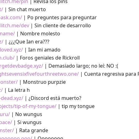
glitch.me/pin
| Revisa los pins
t/
| Sin chat muerto
oask.com/
| Po preguntes para preguntar
glitch.me/dev
| Sin cliente de desarrollo
.name/
| Nombre molesto
z/
| ¿¿¿Que Ian era???
loved.xyz/
| Ian mi amado
n.club/
| Foros geniales de Rickroll
ergetdevbadge.xyz/
| Demasiado largo; no leí: NO :(
ightsevensixfivefourthreetwo.one/
| Cuenta regresiva para R
monster/
| Monstruo purpzie
z/
| La letra h
d-dead.xyz/
| ¿Discord está muerto?
rojects/tip-of-my-tongue/
| tip my tongue
uru/
| No wungus
pace/
| Si wungus
nster/
| Rata grande
ooooooo.ooo/
| Oooooooo