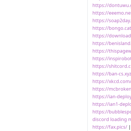
https://dontuwu.
https://eeemo.ne
https://soap2day.
https://bongo.cat
https://downlo
https://benisland
https://thispage
https://inspirobo
https://shitcord.
https://ban-cs.xy
https://xkcd.com
https://mcbroke
https://ian-deploy
https://ian1-depl
https://bubblespo
discord loading 
https://fax.pics/
|