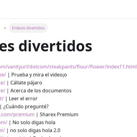
Enlaces divertidos
es divertidos
com/vanityurl/dotcom/steakpants/flour/flower/index11.html
ee/
| Prueba y mira el video¡o
se/
| Cállate pájaro
re/
| Acerca de los documentos
t/
| Leer el error
| ¿Cuándo pregunté?
ex.com/premium
| Sharex Premium
com/
| No solo digas hola
et/
| no solo digas hola 2.0