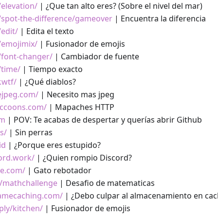
/elevation/
| ¿Que tan alto eres? (Sobre el nivel del mar)
t/spot-the-difference/gameover
| Encuentra la diferencia
/edit/
| Edita el texto
t/emojimix/
| Fusionador de emojis
t/font-changer/
| Cambiador de fuente
/time/
| Tiempo exacto
.wtf/
| ¿Qué diablos?
ejpeg.com/
| Necesito mas jpeg
raccoons.com/
| Mapaches HTTP
om
| POV: Te acabas de despertar y querías abrir Github
s/
| Sin perras
id
| ¿Porque eres estupido?
cord.work/
| ¿Quien rompio Discord?
ce.com/
| Gato rebotador
m/mathchallenge
| Desafio de matematicas
lamecaching.com/
| ¿Debo culpar al almacenamiento en cac
ply/kitchen/
| Fusionador de emojis