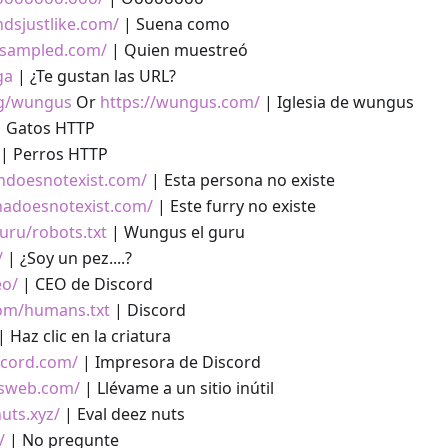
dsjustlike.com/
| Suena como
osampled.com/
| Quien muestreó
ga
| ¿Te gustan las URL?
gg/wungus
Or
https://wungus.com/
| Iglesia de wungus
 Gatos HTTP
| Perros HTTP
ondoesnotexist.com/
| Esta persona no existe
onadoesnotexist.com/
| Este furry no existe
uru/robots.txt
| Wungus el guru
/
| ¿Soy un pez....?
eo/
| CEO de Discord
com/humans.txt
| Discord
| Haz clic en la criatura
iscord.com/
| Impresora de Discord
ssweb.com/
| Llévame a un sitio inútil
nuts.xyz/
| Eval deez nuts
/
| No pregunte