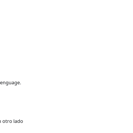
lenguage.
n otro lado