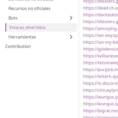
https://dtesters.
https://dead-ch.a
Recursos no oficiales
https://dontaskt
Bots
https://dtesters.
Enlaces divertidos
https://annoying
https://ian-key.xy
Herramientas
https://ian-my-be
Contribution
https://goldensu
https://willianev
https://tenninee
https://purpzie.
https://letterh.xy
https://is-discor
https://chir.ag/p
https://wungus.g
https://wungus.s
https://bigrat.mo
https://ooooooo