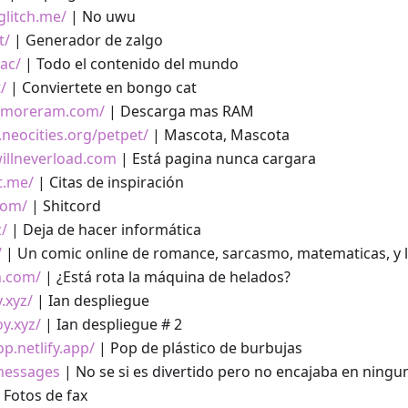
glitch.me/
| No uwu
t/
| Generador de zalgo
ac/
| Todo el contenido del mundo
/
| Conviertete en bongo cat
admoreram.com/
| Descarga mas RAM
.neocities.org/petpet/
| Mascota, Mascota
willneverload.com
| Está pagina nunca cargara
t.me/
| Citas de inspiración
com/
| Shitcord
z/
| Deja de hacer informática
/
| Un comic online de romance, sarcasmo, matematicas, y 
n.com/
| ¿Está rota la máquina de helados?
.xyz/
| Ian despliegue
oy.xyz/
| Ian despliegue # 2
p.netlify.app/
| Pop de plástico de burbujas
messages
| No se si es divertido pero no encajaba en ningu
 Fotos de fax