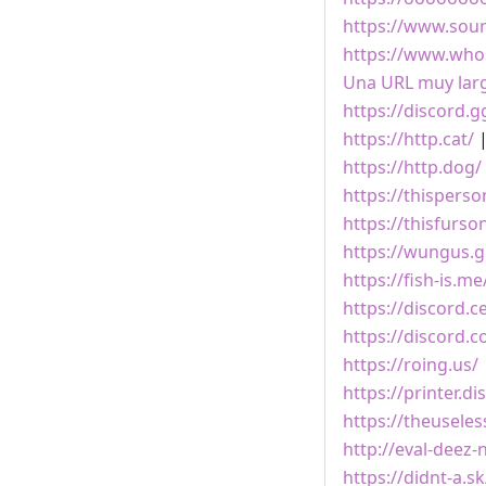
https://www.soun
https://www.wh
Una URL muy lar
https://discord.
https://http.cat/
|
https://http.dog/
https://thispers
https://thisfurs
https://wungus.g
https://fish-is.me
https://discord.c
https://discord.
https://roing.us/
https://printer.d
https://theusele
http://eval-deez-
https://didnt-a.sk