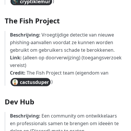
)
cryptiklemur
The Fish Project
Beschrijving:
Vroegtijdige detectie van nieuwe
phishing-aanvallen voordat ze kunnen worden
gebruikt om gebruikers schade te berokkenen.
Link:
(alleen op doorverwijzing) (toegangsverzoek
vereist)
Credit:
The Fish Project team (eigendom van
)
cactusduper
Dev Hub
Beschrijving:
Een community om ontwikkelaars
en professionals samen te brengen om ideeën te
delen en (Discord) meta te praten.