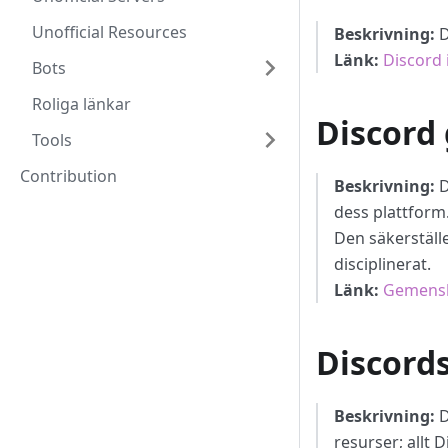
Unofficial Resources
Beskrivning:
D
Länk:
Discord 
Bots
Roliga länkar
Discord
Tools
Contribution
Beskrivning:
D
dess plattform
Den säkerställe
disciplinerat.
Länk:
Gemensk
Discord
Beskrivning:
D
resurser; allt 