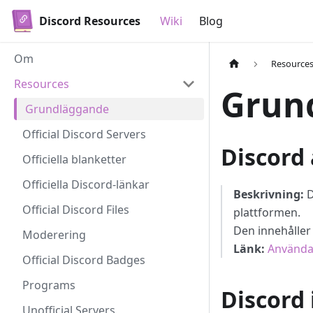
Discord Resources
Wiki
Blog
Om
Resource
Resources
Grun
Grundläggande
Official Discord Servers
Discord
Officiella blanketter
Officiella Discord-länkar
Beskrivning:
D
Official Discord Files
plattformen.
Den innehåller 
Moderering
Länk:
Användar
Official Discord Badges
Programs
Discord 
Unofficial Servers