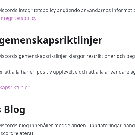
iscords integritetspolicy angående användarnas informati
integritetspolicy
 gemenskapsriktlinjer
iscords gemenskapsriktlinjer klargör restriktioner och be
.
r att alla har en positiv upplevelse och att alla användare
apsriktlinjer
s Blog
iscords blog innehåller meddelanden, uppdateringar, hand
Discordrelaterat.